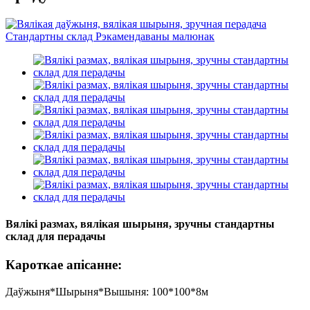
Вялікі размах, вялікая шырыня, зручны стандартны
склад для перадачы
Кароткае апісанне:
Даўжыня*Шырыня*Вышыня: 100*100*8м