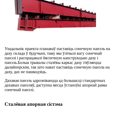
Уладальнік праекта планаваў паставіць сонечную панэль на
даху склада ў будучыні, таму мы ўлічылі вагу сонечнай
панэлі і распрацавалі бяспечную канструкцыю даху і
панэль.Больш трывалы сталёвы каркас даху з'яўляецца
дызайнерскім, так што нават паставіць сонечную панэль на
даху, дах не пашкодзіць.
Дахавая панэль адрозніваецца ад большасці стандартных
дахавых панэляў, даступна месца ўстаноўкі апорнай рамы
сонечнай панэлі.
Сталёвая апорная сістэма