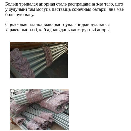
Больш трывалая апорная сталь распрацавана з-за таго, што
ў будучыні там могуць паставіць сонечныя батарэі, яна мае
большую вагу.
Сцяжковая планка выкарыстоўвала індывідуальныя
характарыстыкі, каб адпавядаць канструкцыі апоры.