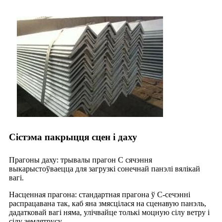
Сістэма пакрыцця сцен і даху
Прагоны даху: трывалы прагон С сячэння
выкарыстоўваецца для загрузкі сонечнай панэлі вялікай
вагі.
Насценная прагона: стандартная прагона ў С-сечэнні
распрацавана так, каб яна змясцілася на сценавую панэль,
дадатковай вагі няма, улічвайце толькі моцную сілу ветру і
сілу землятрусу.