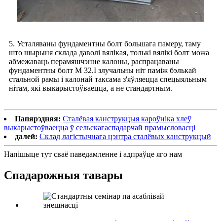
5. Усталяваны фундаментны болт большага памеру, таму
што шырыня склада даволі вялікая, толькі вялікі болт можа
абмежаваць перамяшчэнне калоны, распрацаваны
фундаментны болт M 32.І злучальны ніт паміж бэлькай
стальной рамы і калонай таксама з'яўляецца спецыяльным
нітам, які выкарыстоўваецца, а не стандартным.
Папярэдняя:
Сталёвая канструкцыя кароўніка хлеў
выкарыстоўваецца ў сельскагаспадарчай прамысловасці
далей:
Склад лагістычнага цэнтра сталёвых канструкцый
Напішыце тут сваё паведамленне і адпраўце яго нам
Спадарожныя тавары