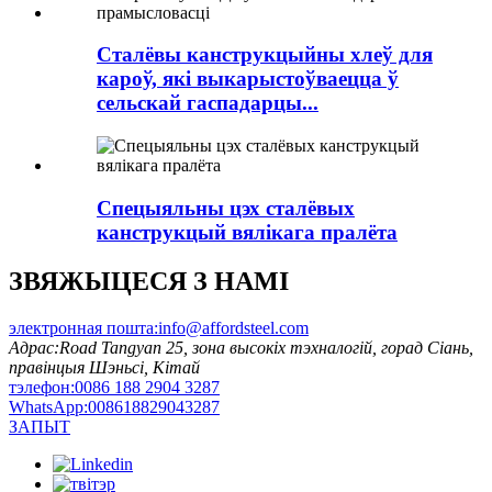
Сталёвы канструкцыйны хлеў для
кароў, які выкарыстоўваецца ў
сельскай гаспадарцы...
Спецыяльны цэх сталёвых
канструкцый вялікага пралёта
ЗВЯЖЫЦЕСЯ З НАМІ
электронная пошта:
info@affordsteel.com
Адрас:
Road Tangyan 25, зона высокіх тэхналогій, горад Сіань,
правінцыя Шэньсі, Кітай
тэлефон:
0086 188 2904 3287
WhatsApp:
008618829043287
ЗАПЫТ