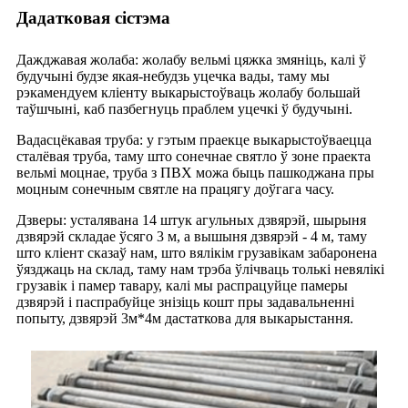
Дадатковая сістэма
Дажджавая жолаба: жолабу вельмі цяжка змяніць, калі ў
будучыні будзе якая-небудзь уцечка вады, таму мы
рэкамендуем кліенту выкарыстоўваць жолабу большай
таўшчыні, каб пазбегнуць праблем уцечкі ў будучыні.
Вадасцёкавая труба: у гэтым праекце выкарыстоўваецца
сталёвая труба, таму што сонечнае святло ў зоне праекта
вельмі моцнае, труба з ПВХ можа быць пашкоджана пры
моцным сонечным святле на працягу доўгага часу.
Дзверы: усталявана 14 штук агульных дзвярэй, шырыня
дзвярэй складае ўсяго 3 м, а вышыня дзвярэй - 4 м, таму
што кліент сказаў нам, што вялікім грузавікам забаронена
ўязджаць на склад, таму нам трэба ўлічваць толькі невялікі
грузавік і памер тавару, калі мы распрацуйце памеры
дзвярэй і паспрабуйце знізіць кошт пры задавальненні
попыту, дзвярэй 3м*4м дастаткова для выкарыстання.