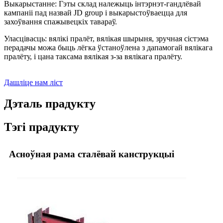
Выкарыстанне: Гэты склад належыць інтэрнэт-гандлёвай
кампаніі пад назвай JD group і выкарыстоўваецца для
захоўвання спажывецкіх тавараў.
Уласцівасць: вялікі пралёт, вялікая шырыня, зручная сістэма
перадачы можа быць лёгка ўстаноўлена з дапамогай вялікага
пралёту, і цана таксама вялікая з-за вялікага пралёту.
Дашліце нам ліст
Дэталь прадукту
Тэгі прадукту
Асноўная рама сталёвай канструкцыі