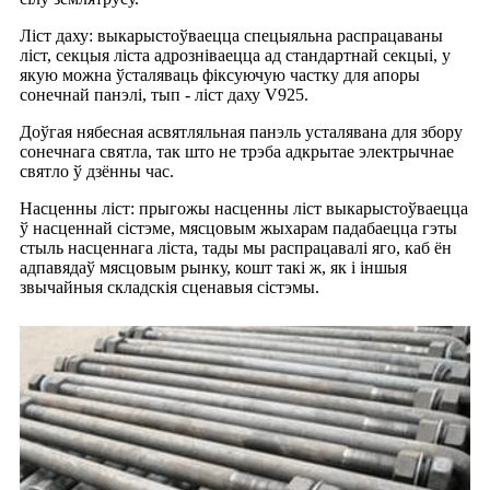
Ліст даху: выкарыстоўваецца спецыяльна распрацаваны
ліст, секцыя ліста адрозніваецца ад стандартнай секцыі, у
якую можна ўсталяваць фіксуючую частку для апоры
сонечнай панэлі, тып - ліст даху V925.
Доўгая нябесная асвятляльная панэль усталявана для збору
сонечнага святла, так што не трэба адкрытае электрычнае
святло ў дзённы час.
Насценны ліст: прыгожы насценны ліст выкарыстоўваецца
ў насценнай сістэме, мясцовым жыхарам падабаецца гэты
стыль насценнага ліста, тады мы распрацавалі яго, каб ён
адпавядаў мясцовым рынку, кошт такі ж, як і іншыя
звычайныя складскія сценавыя сістэмы.