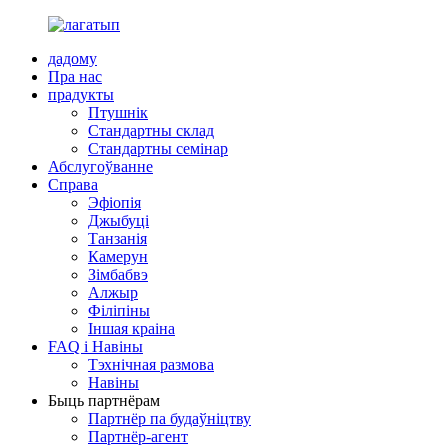
дадому
Пра нас
прадукты
Птушнік
Стандартны склад
Стандартны семінар
Абслугоўванне
Справа
Эфіопія
Джыбуці
Танзанія
Камерун
Зімбабвэ
Алжыр
Філіпіны
Іншая краіна
FAQ і Навіны
Тэхнічная размова
Навіны
Быць партнёрам
Партнёр па будаўніцтву
Партнёр-агент