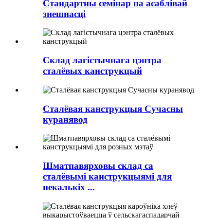
Стандартны семінар па асаблівай
знешнасці
Склад лагістычнага цэнтра
сталёвых канструкцый
Сталёвая канструкцыя Сучасны
куранявод
Шматпавярховы склад са
сталёвымі канструкцыямі для
некалькіх ...