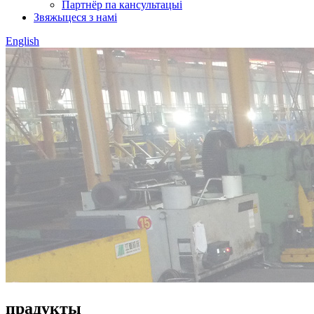
Партнёр па кансультацыі
Звяжыцеся з намі
English
прадукты