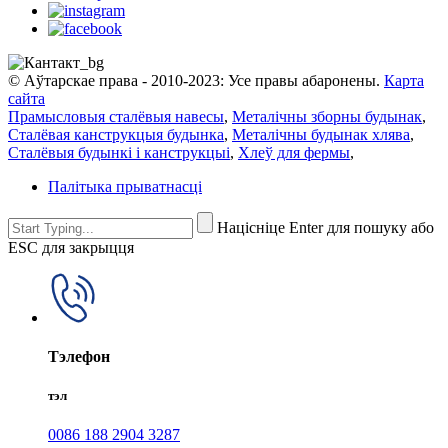
© Аўтарскае права - 2010-2023: Усе правы абаронены.
Карта
сайта
Прамысловыя сталёвыя навесы
,
Металічны зборны будынак
,
Сталёвая канструкцыя будынка
,
Металічны будынак хлява
,
Сталёвыя будынкі і канструкцыі
,
Хлеў для фермы
,
Палітыка прыватнасці
Націсніце Enter для пошуку або
ESC для закрыцця
Тэлефон
тэл
0086 188 2904 3287